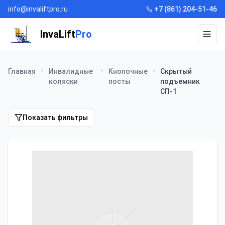
info@invaliftpro.ru
+7 (861) 204-51-46
InvaLift
Pro
Откр
Главная
Инвалидные
Кнопочные
Скрытый
коляски
посты
подъемник
СП-1
Показать фильтры