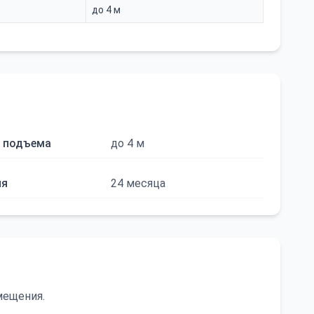
до 4 м
 подъема
до 4 м
ия
24 месяца
мещения.