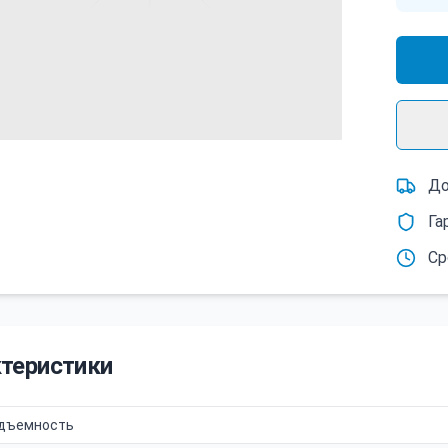
До
Га
Ср
теристики
одъемность