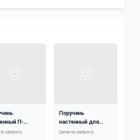
учень
Поручень
енный П-
настенный для
азный
раковины
по запросу
Цена по запросу