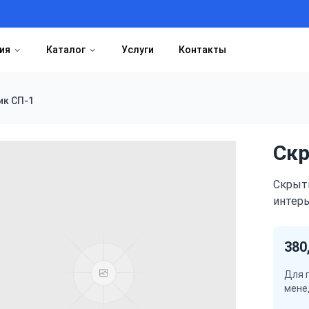
ия
Каталог
Услуги
Контакты
к СП-1
Скр
Скрыт
интер
380
Для 
мене