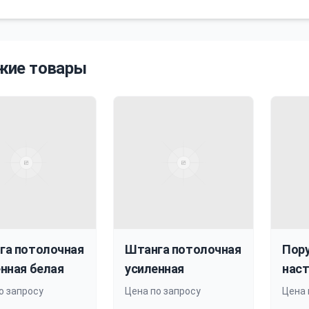
жие товары
га потолочная
Штанга потолочная
Пор
нная белая
усиленная
наст
обр
о запросу
Цена по запросу
Цена 