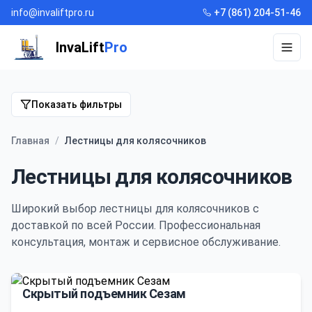
info@invaliftpro.ru
+7 (861) 204-51-46
InvaLift
Pro
Откр
Показать фильтры
Главная
/
Лестницы для колясочников
Лестницы для колясочников
Широкий выбор
лестницы для колясочников
с
доставкой по всей России. Профессиональная
консультация, монтаж и сервисное обслуживание.
Скрытый подъемник Сезам