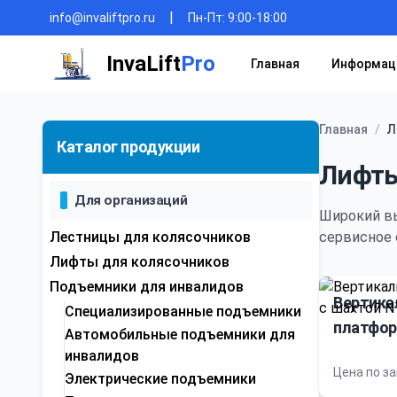
|
info@invaliftpro.ru
Пн-Пт: 9:00-18:00
InvaLift
Pro
Главная
Информац
Главная
/
Л
Каталог продукции
Лифты
Для организаций
Широкий в
Лестницы для колясочников
сервисное 
Лифты для колясочников
Подъемники для инвалидов
Вертика
Специализированные подъемники
платфор
Автомобильные подъемники для
инвалидов
Цена по з
Электрические подъемники