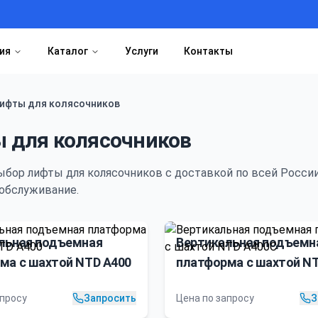
ия
Каталог
Услуги
Контакты
ифты для колясочников
 для колясочников
ыбор
лифты для колясочников
с доставкой по всей России
обслуживание.
льная подъемная
Вертикальная подъемн
ма с шахтой NTD A400
платформа с шахтой N
A400C
апросу
Запросить
Цена по запросу
З