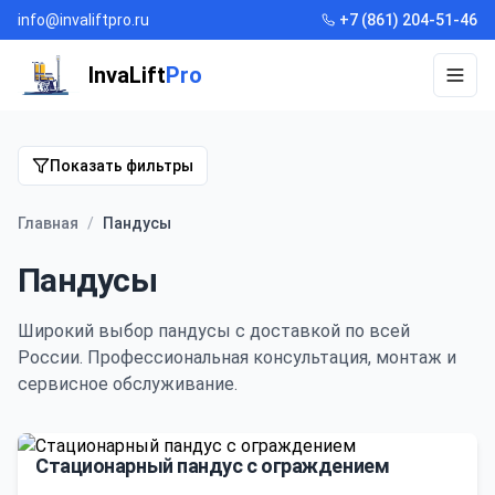
info@invaliftpro.ru
+7 (861) 204-51-46
InvaLift
Pro
Откр
Показать фильтры
Главная
/
Пандусы
Пандусы
Широкий выбор
пандусы
с доставкой по всей
России. Профессиональная консультация, монтаж и
сервисное обслуживание.
Стационарный пандус с ограждением