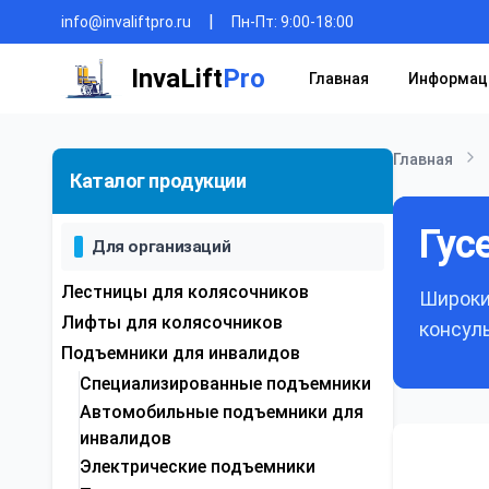
|
info@invaliftpro.ru
Пн-Пт: 9:00-18:00
InvaLift
Pro
Главная
Информац
Главная
Каталог продукции
Гус
Для организаций
Лестницы для колясочников
Широки
Лифты для колясочников
консул
Подъемники для инвалидов
Специализированные подъемники
Автомобильные подъемники для
инвалидов
Электрические подъемники