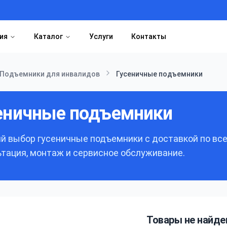
ия
Каталог
Услуги
Контакты
Подъемники для инвалидов
Гусеничные подъемники
еничные подъемники
й выбор
гусеничные подъемники
с доставкой по вс
ьтация, монтаж и сервисное обслуживание.
Товары не найд