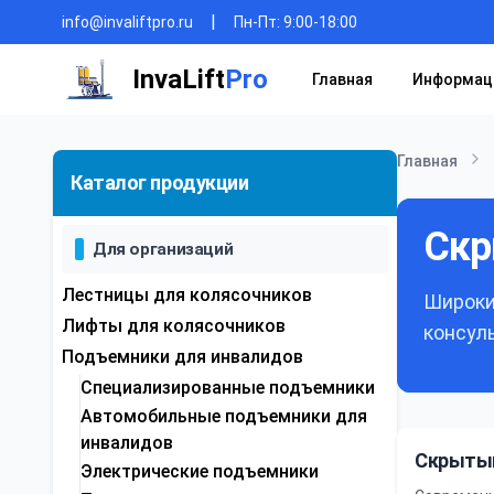
|
info@invaliftpro.ru
Пн-Пт: 9:00-18:00
InvaLift
Pro
Главная
Информац
Главная
Каталог продукции
Скр
Для организаций
Лестницы для колясочников
Широки
Лифты для колясочников
консул
Подъемники для инвалидов
Специализированные подъемники
Автомобильные подъемники для
инвалидов
Скрытый
Электрические подъемники