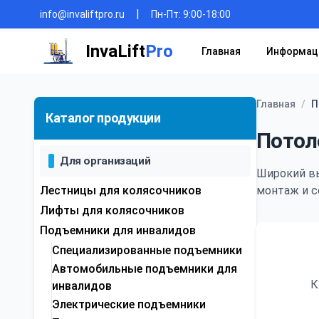
|
info@invaliftpro.ru
Пн-Пт: 9:00-18:00
InvaLift
Pro
Главная
Информац
Главная
/
П
Каталог продукции
Потол
Для организаций
Широкий в
Лестницы для колясочников
монтаж и с
Лифты для колясочников
Подъемники для инвалидов
Специализированные подъемники
Автомобильные подъемники для
К
инвалидов
Электрические подъемники