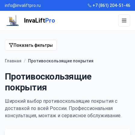
info@invaliftpro.ru
+7 (861) 204-51-46
InvaLift
Pro
Откр
Показать фильтры
Главная
/
Противоскользящие покрытия
Противоскользящие
покрытия
Широкий выбор
противоскользящие покрытия
с
доставкой по всей России. Профессиональная
консультация, монтаж и сервисное обслуживание.