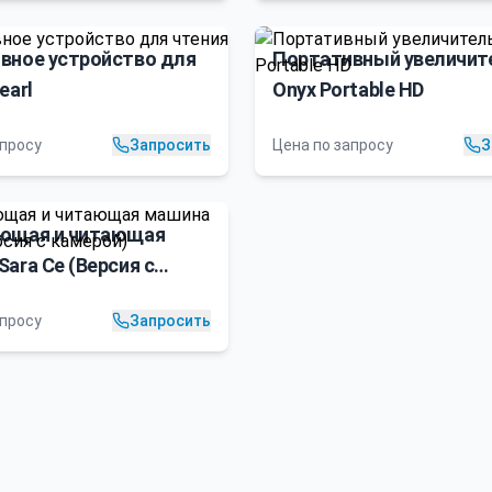
вное устройство для
Портативный увеличит
earl
Onyx Portable HD
апросу
Запросить
Цена по запросу
З
ющая и читающая
ara Ce (Версия с
)
апросу
Запросить