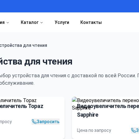
ия
Каталог
Услуги
Контакты
стройства для чтения
йства для чтения
ыбор
устройства для чтения
с доставкой по всей России.
обслуживание.
еличитель Topaz
Видеоувеличитель пер
Sapphire
апросу
Запросить
Цена по запросу
З