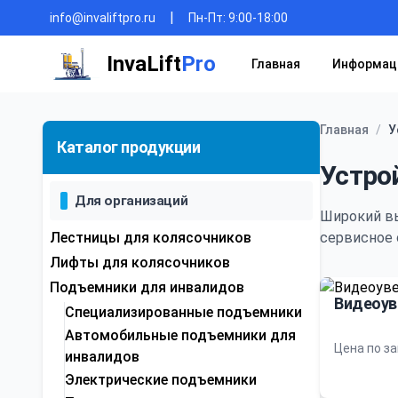
|
info@invaliftpro.ru
Пн-Пт: 9:00-18:00
InvaLift
Pro
Главная
Информац
Главная
/
У
Каталог продукции
Устро
Для организаций
Широкий в
Лестницы для колясочников
сервисное 
Лифты для колясочников
Подъемники для инвалидов
Видеоув
Специализированные подъемники
Автомобильные подъемники для
Цена по з
инвалидов
Электрические подъемники