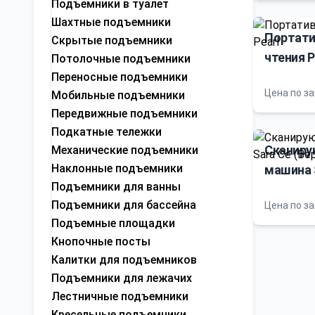
Подъемники в туалет
Шахтные подъемники
Портати
Скрытые подъемники
чтения P
Потолочные подъемники
Переносные подъемники
Цена по з
Мобильные подъемники
Передвижные подъемники
Подкатные тележки
Сканиру
Механические подъемники
Наклонные подъемники
машина S
Подъемники для ванны
камерой
Подъемники для бассейна
Цена по з
Подъемные площадки
Кнопочные посты
Калитки для подъемников
Подъемники для лежачих
Лестничные подъемники
Кресельные подъемники