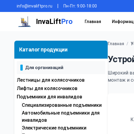
|
info@invaliftpro.ru
Пн-Пт: 9:00-18:00
InvaLift
Pro
Главная
Информац
Главная
/
У
Каталог продукции
Устро
Для организаций
Широкий в
Лестницы для колясочников
монтаж и с
Лифты для колясочников
Подъемники для инвалидов
Специализированные подъемники
Автомобильные подъемники для
К
инвалидов
Электрические подъемники